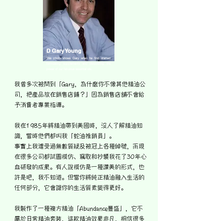
D Gary Young
This photo shows Gary when he first started
formulating supplements and discovering the
power of our fabulous essential oils.
我曾多次被問到「Gary，為什麼你不像其他精油公
司，把產品放在銷售店鋪？」因為銷售店舖不會給
予消費者專業指導。
我在1985年將精油帶到美國時，沒人了解精油知
識，當時他們都叫我「蛇油推銷員」。
事實上我遭受過無數質疑及被冠上各種綽號，而現
在很多公司都試圖模仿、竊取和抄襲我花了30年心
血研發的成果。有人說模仿是一種讚美的形式，也
許是吧，我不知道。但當你將純正精油融入生活的
任何部分，它會讓你的生活質素變得更好。
我製作了一種複方精油「Abundance豐盛」，它不
屬於日常精油套裝，這款精油效果非凡，相信很多