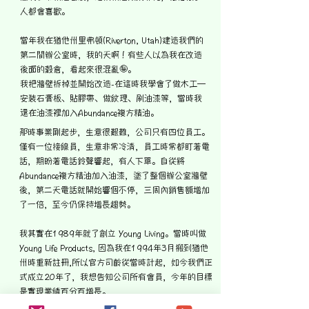
人都會喜歡。
當年我在猶他州里弗頓(Riverton, Utah)建造我們的
第二間辦公室時，我的天啊！有些人以為我在改造
後面的穀倉，看起來很混亂🤪。
我把牆壁拆掉並開始改造-在這時我學會了做木工—
安裝石膏板、貼膠帶、做紋理、刷油漆等，當時我
還在油漆裡加入Abundance複方精油。
那時事業剛起步，生意很艱難，公司只有四位員工。
僅有一位接線員，生意非常冷清，員工時常都盯著電
話，期盼著電話鈴聲響起，有人下單。自從將
Abundance複方精油加入油漆，塗了整個辦公室牆壁
後，第二天電話就開始響個不停，三周內銷售額增加
了一倍，至今仍保持增長趨勢。
我其實在1989年就了創立 Young Living。當時叫做
Young Life Products, 因為我在1994年3月搬到猶他
州時重新註冊,所以官方司齡從當時計起，如今我們正
式成立20年了，我想告知公司所有會員，今年的目標
是實現業績百分百增長。