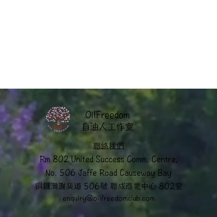
OilFreedom
​自油人工作室
聯絡我們
Rm 802 United Success Comm. Centre,
No. 506 Jaffe Road Causeway Bay
銅鑼灣謝斐道 506號 聯成商業中心 802室
enquiry@oilfreedomclub.co
m