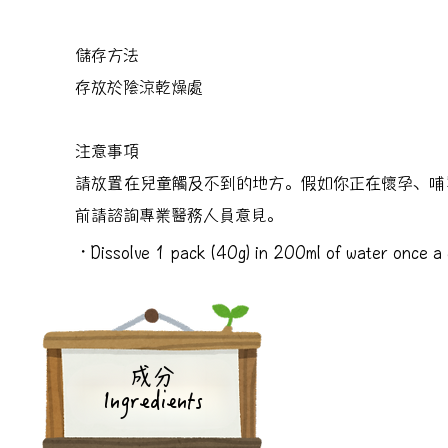
儲存方法
存放於陰涼乾燥處
注意事項
請放置在兒童觸及不到的地方。假如你正在懷孕、哺
前請諮詢專業醫務人員意見。
・Dissolve 1 pack (40g) in 200ml of water once a
成分
Ingredients