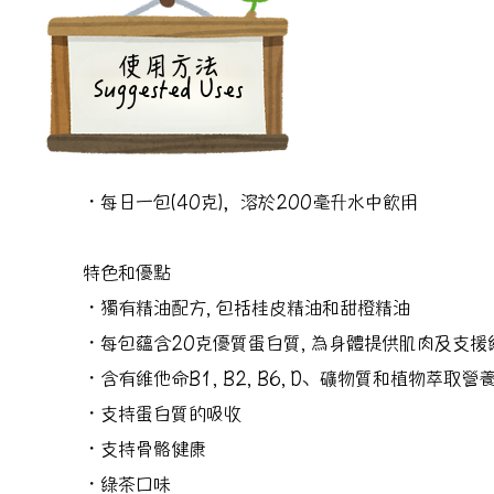
​使用方法
Suggested Uses
・每日一包(40克)，溶於200毫升水中飲用
特色和優點
・獨有精油配方, 包括桂皮精油和甜橙精油
・每包蘊含20克優質蛋白質, 為身體提供肌肉及支
・含有維他命B1, B2, B6, D、礦物質和植物萃取營
・支持蛋白質的吸收
・支持骨骼健康
・綠茶口味