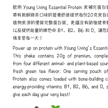
飲用 Young Living Essential Protein 來補
帶有新鮮綠茶口味的營養奶昔提供每份20克來自
植物來源的優質完整蛋白質，更蘊含有助強健骨
以及提供能量的維他命 B1、B2、B6 和 D，讓
情享受每一天！
Power up on protein with Young Living’s Essenti
This shake contains 20g of premium, comple
from four different animal- and plant-based sou
fresh green tea flavor. One serving pouch of
Protein also comes loaded with bone-building c
energy-providing vitamins B1, B2, B6, and D, 
give each day your very best!