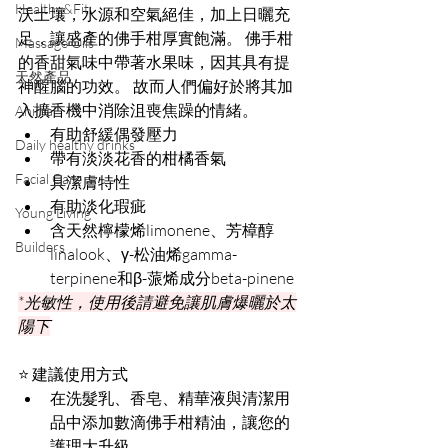
Healthy&Fit
沃土壤，水源和空氣絕佳，加上日曬充
足，讓盛產的佛手柑厚實飽滿。 佛手柑
Massage Oils
的香甜氣味中帶著水果味，因其具有提
天然產品
神醒腦的功效。 故而人們偏好於將其加
入擴香機中消除沮喪焦躁的情緒。
Animal
有助舒緩偶發壓力
Daily healthy drinks
帶有淡淡花香的柑橘香氣
Facial Care
具潔膚特性
有助淡化瑕疵
Young Living
含天然檸檬烯limonene、芳樟醇
Builders
linalook、γ-松油烯gamma-
terpinene和β-蒎烯成分beta-pinene
*光敏性，使用後請避免讓肌膚爆曬於太
陽下
⭐️ 建議使用方式
在洗髮乳、香皂、精華液與清潔用
品中添加數滴佛手柑精油，讓您的
護理大升級。