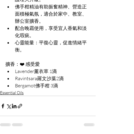
佛手柑精油有助振奮精神、營造正
面積極氣氛，適合於家中、教室、
辦公室擴香。
配合晚霜使用，享受宜人香氣和淡
化瑕疵。
心靈能量：平復心靈，促進情緒平
衡。
擴香：❤️ 感受愛
Lavender薰衣草 1滴
Ravintsara羅文沙葉2滴
Bergamot佛手柑 3滴
Essential Oils