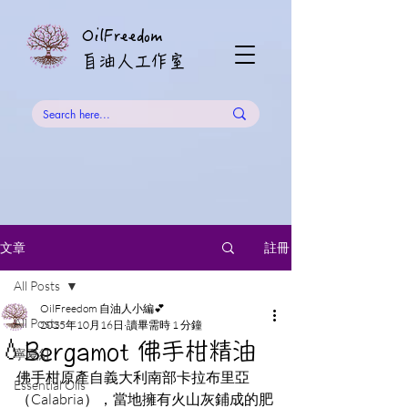
OilFreedom
​自油人工作室
註冊
文章
All Posts
OilFreedom 自油人小編💕
All Posts
2025年10月16日
讀畢需時 1 分鐘
💧Bergamot 佛手柑精油
寧夏紅
佛手柑原產自義大利南部卡拉布里亞
Essential Oils
（Calabria），當地擁有火山灰鋪成的肥