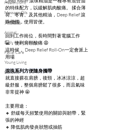
Deep Relief 滾珠精油是一種專有混合油
Healthy&Fit
的特殊配方，以緩解肌肉酸痛。 揉合薄
Massage Oils
荷、冬青、及其他精油，Deep Relief 滾
珠便攜，使用皆便。
天然產品
Animal
回到工作崗位，長時間對著電腦工作
Daily healthy drinks
💻，使到肩頸酸痛 😩
這時候， Deep Relief Roll-On一定會派上
Facial Care
用場
Young Living
滾珠系列方便隨身攜帶
Builders
就直接搽在肩膀，後頸，冰冰涼涼，超
級舒服，整個肩膀鬆了很多，而且氣味
非常提神 🤩
主要用途：
🔸 舒緩每天頻繁使用的關節與韌帶，緊
張的神經
🔸 降低肌肉發炎狀態或抽筋