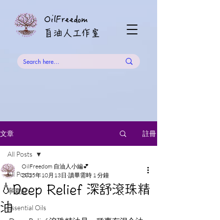
OilFreedom
​自油人工作室
註冊
文章
All Posts
OilFreedom 自油人小編💕
All Posts
2025年10月13日
讀畢需時 1 分鐘
💧Deep Relief 深舒滾珠精
寧夏紅
油
Essential Oils