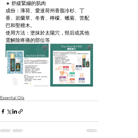
🔸 舒緩緊繃的肌肉
成份：薄荷、愛達荷州香脂冷杉、丁
香、岩蘭草、冬青、檸檬、蠟菊、苦配
巴和聖檀木。
使用方法：塗抹於太陽穴，頸后或其他
需解除疼痛的部位等.
Essential Oils