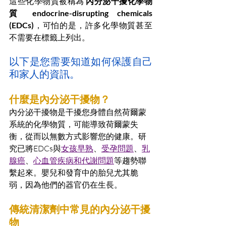
這些化學物質被稱為 
內分泌干擾化學物
質 endocrine-disrupting chemicals 
(EDCs)
，可怕的是，許多化學物質甚至
不需要在標籤上列出。
以下是您需要知道如何保護自己
和家人的資訊。
什麼是內分泌干擾物？
內分泌干擾物是干擾您身體自然荷爾蒙
系統的化學物質，可能導致荷爾蒙失
衡，從而以無數方式影響您的健康。研
究已將EDCs與
女孩早熟
、
受孕問題
、
乳
腺癌
、
心血管疾病和代謝問題
等趨勢聯
繫起來。嬰兒和發育中的胎兒尤其脆
弱，因為他們的器官仍在生長。
傳統清潔劑中常見的內分泌干擾
物