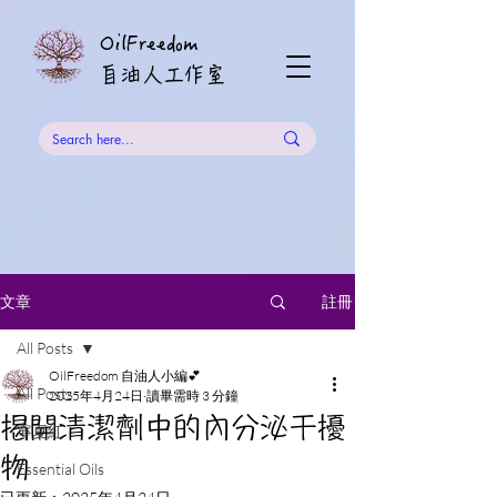
OilFreedom
​自油人工作室
註冊
文章
All Posts
OilFreedom 自油人小編💕
All Posts
2025年4月24日
讀畢需時 3 分鐘
揭開清潔劑中的內分泌干擾
寧夏紅
物
Essential Oils