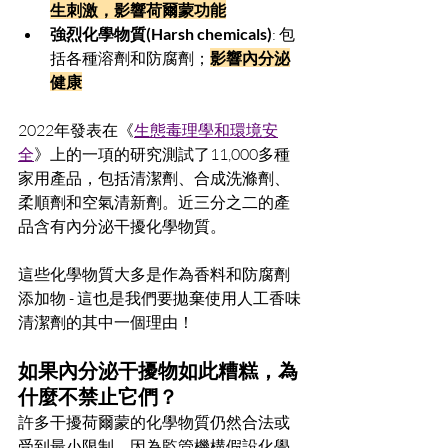
生刺激，影響荷爾蒙功能
強烈化學物質(Harsh chemicals)
: 包
括各種溶劑和防腐劑；
影響內分泌
健康
2022年發表在《
生態毒理學和環境安
全
》上的一項的研究測試了11,000多種
家用產品，包括清潔劑、合成洗滌劑、
柔順劑和空氣清新劑。近三分之二的產
品含有內分泌干擾化學物質。
這些化學物質大多是作為香料和防腐劑
添加物 - 這也是我們要拋棄使用人工香味
清潔劑的其中一個理由！
如果內分泌干擾物如此糟糕，為
什麼不禁止它們？
許多干擾荷爾蒙的化學物質仍然合法或
受到最小限制，因為監管機構假設化學