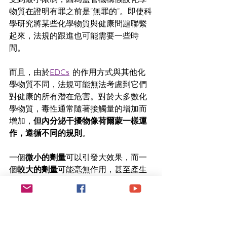
物質在證明有罪之前是“無罪的”。即使科
學研究將某些化學物質與健康問題聯繫
起來，法規的跟進也可能需要一些時
間。
而且，由於
EDCs
  的作用方式與其他化
學物質不同，法規可能無法考慮到它們
對健康的所有潛在危害。對於大多數化
學物質，毒性通常隨著接觸量的增加而
增加，
但內分泌干擾物像荷爾蒙一樣運
作，遵循不同的規則
。
一個
微小的劑量
可以引發大效果，而一
個
較大的劑量
可能毫無作用，甚至產生
相反的效果。這使得它們更
難研究和監
管
。
那怎麼辦呢？ 