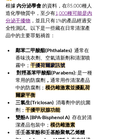
根據 
內分泌學會
 的資料，在85,000種人
造化學物質中，至少有
1,000種可能是內
分泌干擾物
，並且只有1%的產品經過安
全性測試。以下是一些藏在日常清潔產
品中的主要罪魁禍首：
鄰苯二甲酸酯(Phthalates)
: 通常在
香味洗衣劑、空氣清新劑和清潔噴
霧中；
干擾荷爾蒙訊號
 對羥基苯甲酸酯(Parabens): 
是一種
常用的防腐劑
，
通常用作清潔產品
中的防腐劑；
模仿雌激素並擾亂荷
爾蒙平衡
三氯生(Triclosan)
: 消毒劑中的抗菌
劑；
干擾甲狀腺功能
雙酚A (BPA-Bisphenol A)
: 存在於清
潔產品包裝中；
模仿雌激素
壬壬基苯酚和壬基酚聚氧乙烯醚 