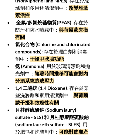
(Nonylphenol and NPEs)
: 存在於洗
滌劑和多用途清潔劑中；
改變雌激
素活性
 全氟/多氟烷基物質(PFAS)
: 存在於
防污和防水噴霧中；
與荷爾蒙失衡
有關
氯化合物 (Chlorine and chlorinated 
compounds)
: 存在於漂白劑和消毒
劑中；
干擾甲狀腺功能
氨 (Ammonia)
: 用於玻璃清潔劑和拋
光劑中；
隨著時間推移可能會對內
分泌系統造成壓力
1,4 二噁烷 (1,4 Dioxane)
: 存在於某
些洗滌劑和家用清潔劑中；
與荷爾
蒙干擾和致癌性有關
月桂醇硫酸鈉 (Sodium lauryl 
sulfate - SLS)
 和 
月桂醇聚醚硫酸鈉 
(sodium laureth sulfate - SLES)
: 用
於肥皂和洗滌劑中；
可能對皮膚產