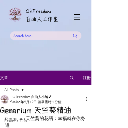
OilFreedom
​自油人工作室
註冊
文章
All Posts
OilFreedom 自油人小編💕
All Posts
2025年9月19日
讀畢需時 1 分鐘
Geranium 天竺葵精油
寧夏紅
Geranium 天竺葵的花語：幸福就在你身
Essential Oils
邊