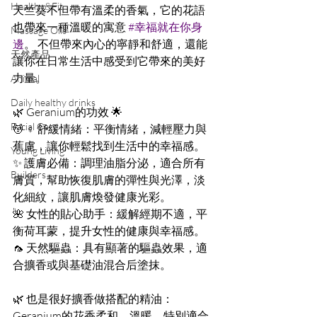
Healthy&Fit
天竺葵不但帶有溫柔的香氣，它的花語
也帶來一種溫暖的寓意 
#幸福就在你身
Massage Oils
邊
。 不但帶來內心的寧靜和舒適，還能
天然產品
讓你在日常生活中感受到它帶來的美好
力量。
Animal
Daily healthy drinks
🌿 Geranium的功效 🌟
Facial Care
💆 ♀️ 舒緩情緒：平衡情緒，減輕壓力與
蕉慮，讓你輕鬆找到生活中的幸福感。
Young Living
✨ 護膚必備：調理油脂分泌，適合所有
Builders
膚質，幫助恢復肌膚的彈性與光澤，淡
化細紋，讓肌膚煥發健康光彩。
🌺 女性的貼心助手：緩解經期不適，平
衡荷耳蒙，提升女性的健康與幸福感。
🦟 天然驅蟲：具有顯著的驅蟲效果，適
合擴香或與基礎油混合后塗抹。
🌿 也是很好擴香做搭配的精油：
Geranium的花香柔和、溫暖，特別適合