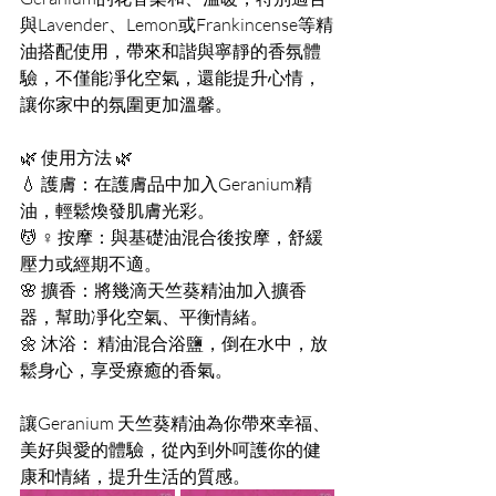
與Lavender、Lemon或Frankincense等精
油搭配使用，帶來和諧與寧靜的香氛體
驗，不僅能凈化空氣，還能提升心情，
讓你家中的氛圍更加溫馨。
🌿 使用方法 🌿
💧 護膚：在護膚品中加入Geranium精
油，輕鬆煥發肌膚光彩。
💆 ♀️ 按摩：與基礎油混合後按摩，舒緩
壓力或經期不適。
🌸 擴香：將幾滴天竺葵精油加入擴香
器，幫助凈化空氣、平衡情緒。
🌼 沐浴： 精油混合浴鹽，倒在水中，放
鬆身心，享受療癒的香氣。
讓Geranium 天竺葵精油為你帶來幸福、
美好與愛的體驗，從內到外呵護你的健
康和情緒，提升生活的質感。