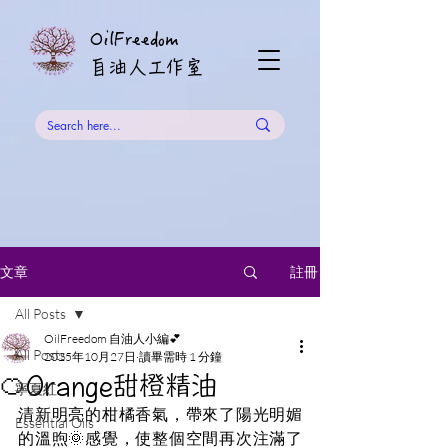
OilFreedom
​自油人工作室
註冊
文章
All Posts
OilFreedom 自油人小編💕
All Posts
2025年10月27日
讀畢需時 1 分鐘
🍊Orange甜橙精油
寧夏紅
清新明亮的柑橘香氣，帶來了陽光明媚
Essential Oils
的溫煦🌞感覺，使整個空間再次注滿了