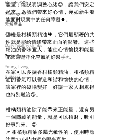
Healthy&Fit
能量，能説明調整心緒😊，讓我們安定
起來，為我們帶來好心情，宛如新生般
Massage Oils
能面對現實中的任何障礙🍀。
天然產品
甜橙是柑橘類精油🧡，它們最顯著的共
Animal
性就是能給情緒帶來正面的影響。 這些
Daily healthy drinks
精油的香味宜人，能使心情愉悅和能量
Facial Care
充沛還是凈化空氣的好幫手⭐️。
Young Living
在家可以多擴香柑橘類精油，柑橘類精
Builders
油的香氣可以營造和諧和愉快的心情，
讓家裡的磁場變好，好讓一家人相處得
也特別融洽😘。
柑橘類精油除了能帶來正能量，還有另
一個隱藏的能量，就是可以招財，吸引
好事到來。 😍
📌 柑橘類精油多屬光敏性的，使用時應
注意12小時內避免陽光直射。