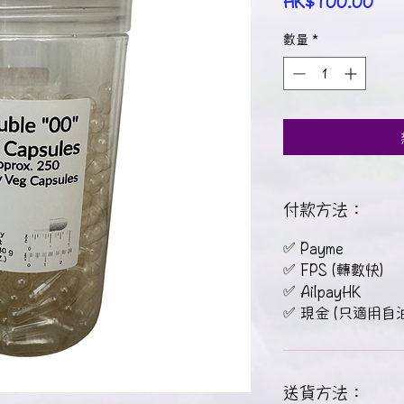
HK$100.00
格
數量
*
付款方法：
✅ Payme
✅ FPS (轉數快)
✅ AilpayHK
✅ 現金 (只適用
送貨方法：