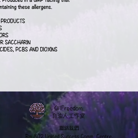
taining these allergens.
R PRODUCTS
S
VORS
R SACCHARIN
CIDES, PCBS AND DIOXINS
OilFreedom
​自油人工作室
聯絡我們
Rm 802 United Success Comm. Centre,