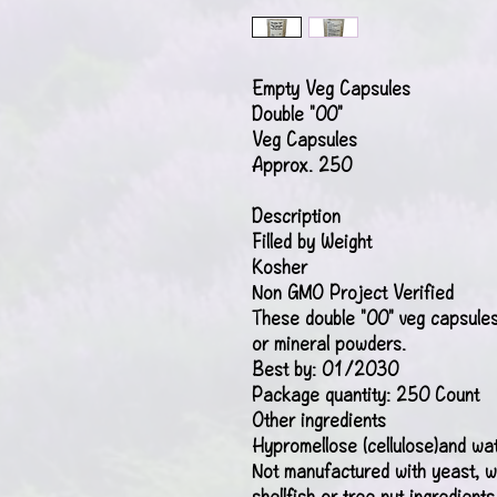
Empty Veg Capsules
Double "00"
Veg Capsules
Approx. 250
Description
Filled by Weight
Kosher
Non GMO Project Verified
These double "00" veg capsule
or mineral powders.
Best by: 01/2030
Package quantity: 250 Count
Other ingredients
Hypromellose (cellulose)and wat
Not manufactured with yeast, whe
shellfish or tree nut ingredient