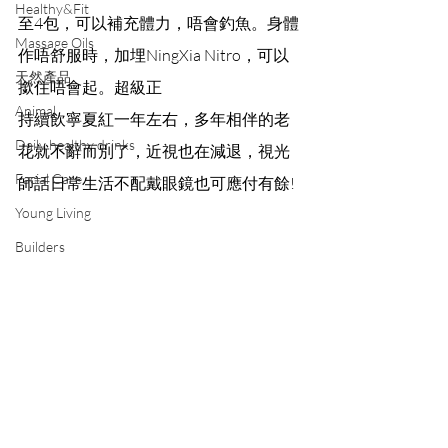
Healthy&Fit
至4包，可以補充體力，唔會釣魚。身體
Massage Oils
作唔舒服時，加埋NingXia Nitro，可以
天然產品
撳住唔會起。超級正
Animal
持續飲寧夏紅一年左右，多年相伴的老
Daily healthy drinks
花就不辭而別了，近視也在減退，視光
Facial Care
師話日常生活不配戴眼鏡也可應付有餘!
Young Living
Builders