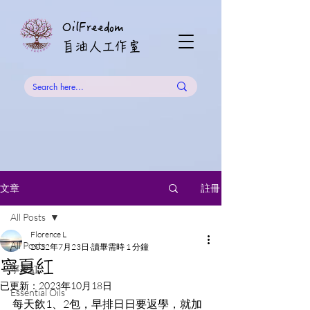
OilFreedom
​自油人工作室
註冊
文章
All Posts
Florence L
All Posts
2022年7月23日
讀畢需時 1 分鐘
寧夏紅
寧夏紅
已更新：
2023年10月18日
Essential Oils
每天飲1、2包，早排日日要返學，就加