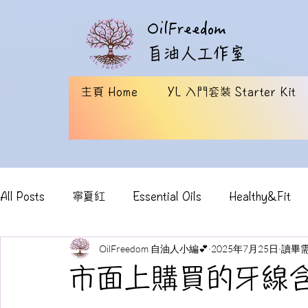
OilFreedom
​自油人工作室
主頁 Home
YL 入門套裝 Starter Kit
All Posts
寧夏紅
Essential Oils
Healthy&Fit
OilFreedom 自油人小編💕
2025年7月25日
讀畢需
Animal
Daily healthy drinks
Facial Care
Y
市面上購買的牙線含