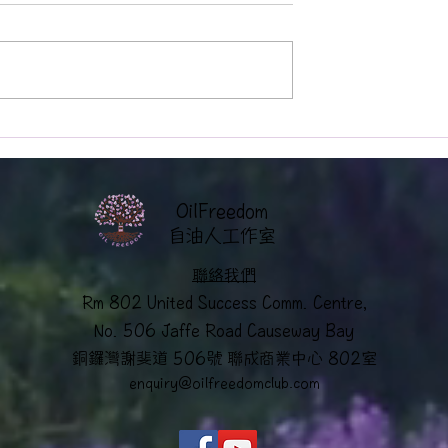
OilFreedom
​自油人工作室
聯絡我們
Rm 802 United Success Comm. Centre,
No. 506 Jaffe Road Causeway Bay
銅鑼灣謝斐道 506號 聯成商業中心 802室
enquiry@oilfreedomclub.co
m