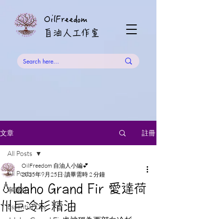
OilFreedom
​自油人工作室
註冊
文章
All Posts
OilFreedom 自油人小編💕
All Posts
2025年9月25日
讀畢需時 2 分鐘
💧Idaho Grand Fir 愛達荷
寧夏紅
州巨冷杉精油
Essential Oils