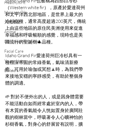
Idaho Grand Fir也被稱為西部白冷杉
Healthy&Fit
（Western white fir），原產於愛達荷州
Massage Oils
和太平洋西北部地區，是世界上最大的
冷杉樹種，通常高度超過200英尺，傳統
天然產品
上由這些地區的原住民美洲使用來促進
Animal
幸福感和呼吸暢順的感覺，現時也是美
Daily healthy drinks
國流行的聖誕樹🎄品種。
Facial Care
Idaho Grand Fir愛達荷州巨冷杉具有一
Young Living
種根深蒂固的常綠香氣，氣味清新療
癒，可用於瑜伽或冥想🧘時，為我們帶
Builders
來接地安穩的寧靜感受，有助於整個身
體的調適。
🌱 對於不便外出的人，或是因身體需要
不能活動自如而經常處於室內的人，帶
有木質的香氣能令人恍如置身於廣闊壯
觀的樹林當中，呼吸著令人心曠神怡的
杉樹香氣，對身心的舒展皆有説明，擴