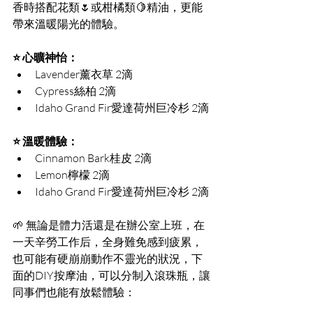
香時搭配花類🌷或柑橘類🍋精油，更能
帶來溫暖陽光的體驗。
⭐ 心曠神怡：
Lavender薰衣草 2滴
Cypress絲柏 2滴
Idaho Grand Fir愛達荷州巨冷杉 2滴
⭐ 溫暖體驗：
Cinnamon Bark桂皮 2滴
Lemon檸檬 2滴
Idaho Grand Fir愛達荷州巨冷杉 2滴
🌱 無論是體力活還是在辦公室上班，在
一天辛勞工作后，全身難免感到疲累，
也可能有硬崩崩動作不靈光的狀況，下
面的DIY按摩油，可以分制入滾珠瓶，讓
同事們也能有放鬆體驗：