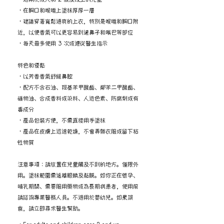
・在胸口和喉嚨上塗抹厚厚一層
・建議穿著寬鬆通爽的上衣，特別是喉嚨和胸口附
近，以便香氣可以更容易到達鼻子和嘴巴等部位
・每天最多使用 3 次或遵從醫生指示
特色和優點
・以芳香香氣舒緩鼻腔
・配方不含石油、羥基苯甲酸酯、鄰苯二甲酸酯、
礦物油、合成香料或染料、人造色素、防腐劑或有
毒成分
・產品包裝方便，不需直接用手塗抹
・產品在皮膚上迅速乾燥，不會弄髒衣服或留下粘
性物質
注意事項：請放置在兒童觸及不到的地方。僅限外
用。塗抹範圍需遠離眼睛及黏膜。如你正在懷孕、
哺乳期間、需要服用藥物或為長期病患者，使用前
請諮詢專業醫務人員。不適用於嬰幼兒。如果誤
食，請立即尋求醫生幫助。