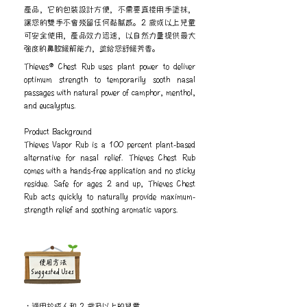
產品，它的包裝設計方便，不需要直接用手塗抹，
讓您的雙手不會殘留任何黏膩感。2 歲或以上兒童
可安全使用，產品效力迅速，以自然力量提供最大
強度的鼻腔緩解能力，並給您舒緩芳香。
Thieves® Chest Rub uses plant power to deliver
optimum strength to temporarily sooth nasal
passages with natural power of camphor, menthol,
and eucalyptus.
Product Background
Thieves Vapor Rub is a 100 percent plant-based
alternative for nasal relief. Thieves Chest Rub
comes with a hands-free application and no sticky
residue. Safe for ages 2 and up, Thieves Chest
Rub acts quickly to naturally provide maximum-
strength relief and soothing aromatic vapors.
​使用方法
Suggested Uses
・適用於成人和 2 歲及以上的兒童