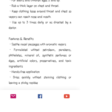
・For adults and children ages 2 and up.
・Rub a thick layer on chest and throat.
・Keep clothing loose around throat and chest so
vapors can reach nose and mouth.
・Use up to 3 times daily or as directed by a
doctor.
Features & Benefits
・Soothe nasal passages with aromatic vapors
・Formulated without petroleum, parabens,
phthalates, mineral oil, synthetic perfumes or
dyes, artificial colors, preservatives, and toxic
ingredients
・Hands-free application
・Dries quickly without staining clothing or
leaving a sticky residue
Safety
Keep out of reach of children. For external use
only. Avoid contact with eyes and mucous
membranes. If you are pregnant, nursing, taking